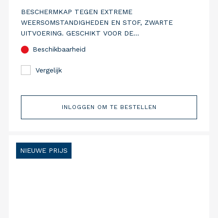
BESCHERMKAP TEGEN EXTREME
WEERSOMSTANDIGHEDEN EN STOF, ZWARTE
UITVOERING. GESCHIKT VOOR DE
BUITENDETECTOREN VAN DE SA-OPAL, SA-OPAL
Beschikbaarheid
PLUS, SA-OPAL PRO EN SA-AOD REEKS.
Vergelijk
INLOGGEN OM TE BESTELLEN
NIEUWE PRIJS