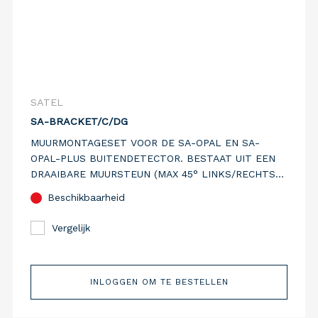
SATEL
SA-BRACKET/C/DG
MUURMONTAGESET VOOR DE SA-OPAL EN SA-
OPAL-PLUS BUITENDETECTOR. BESTAAT UIT EEN
DRAAIBARE MUURSTEUN (MAX 45° LINKS/RECHTS
EN 30° OMHOOG/OMLAAG) EN EEN VASTE 45°
Beschikbaarheid
HOEKSTEUN. ZWARTE KUNSTSTOF.
Vergelijk
INLOGGEN OM TE BESTELLEN