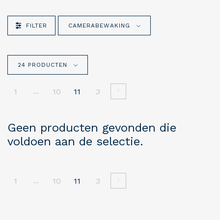
FILTER
CAMERABEWAKING
24 PRODUCTEN
...
1
10
11
3
Geen producten gevonden die
voldoen aan de selectie.
...
1
10
11
3