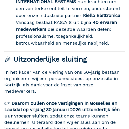
INTERNATIONAL SYSTEMS
hun krachten om
een versterkte entiteit te vormen, ondersteund
door onze industriële partner
Riello Elettronica
.
Vandaag bestaat RAS/AIS uit bijna
40 ervaren
medewerkers
die dezelfde waarden delen:
professionalisme, toegankelijkheid,
betrouwbaarheid en menselijke nabijheid.
🎉
Uitzonderlijke sluiting
In het kader van de viering van ons 50-jarig bestaan
organiseren wij een personeelsfeest op onze site in
Kortrijk, als dank voor de inzet van onze
medewerkers.
👉
Daarom zullen onze vestigingen in Gosselies en
Laakdal op vrijdag 30 januari 2026 uitzonderlijk één
uur vroeger sluiten
, zodat onze teams kunnen
deelnemen. Uiteraard doen wij er alles aan om de
impact op uw activiteiten tot een minimum te