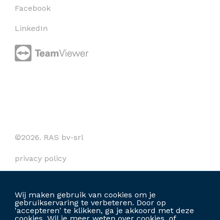
Facebook
LinkedIn
©2026. RAS bv-srl
privacy policy
cookies
Wij maken gebruik van cookies om je
algemene voorwaarden
gebruikservaring te verbeteren. Door op
'accepteren' te klikken, ga je akkoord met deze
cookies. Wil je meer weten over cookies, of