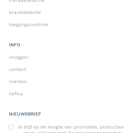
inbraakdetectie
branddetectie
toegangscontrole
INFO
Inloggen
contact
merken
Sefica
NIEUWSBRIEF
Ik blijf op de hoogte van promoties, producten
… en ga akkoord met de
privacyvoorwaarden