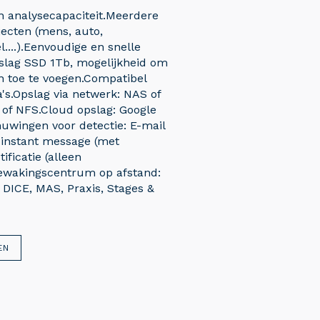
 analysecapaciteit.Meerdere
jecten (mens, auto,
l....).Eenvoudige en snelle
slag SSD 1Tb, mogelijkheid om
n toe te voegen.Compatibel
's.Opslag via netwerk: NAS of
 of NFS.Cloud opslag: Google
uwingen voor detectie: E-mail
 instant message (met
ificatie (alleen
bewakingscentrum op afstand:
 DICE, MAS, Praxis, Stages &
EN