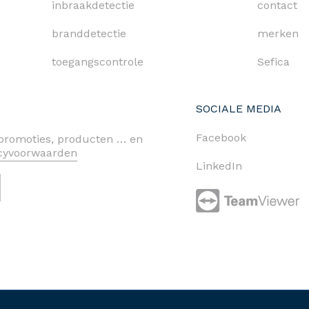
inbraakdetectie
contact
branddetectie
merken
toegangscontrole
Sefica
SOCIALE MEDIA
Facebook
n promoties, producten … en
acyvoorwaarden
LinkedIn