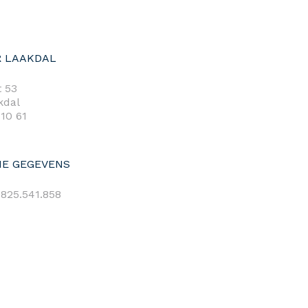
 LAAKDAL
 53
kdal
 10 61
E GEGEVENS
825.541.858