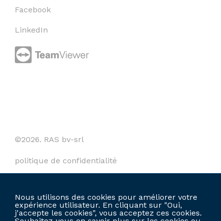
Facebook
LinkedIn
©2026. RAS bv-srl
politique de confidentialité
cookies
Nous utilisons des cookies pour améliorer votre
termes et conditions
expérience utilisateur. En cliquant sur "Oui,
j'accepte les cookies", vous acceptez ces cookies.
Souhaitez-vous en savoir plus sur les cookies ou