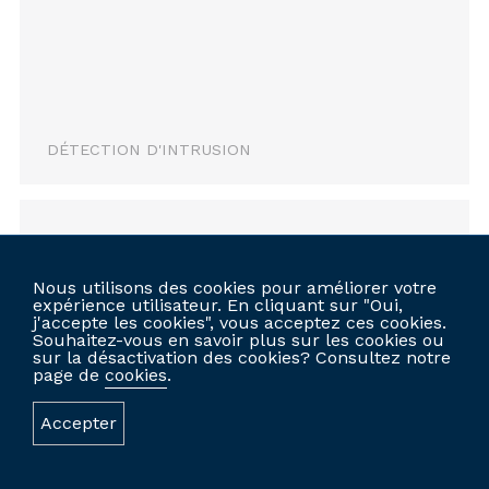
DÉTECTION D'INTRUSION
VIMO
Nous utilisons des cookies pour améliorer votre
expérience utilisateur. En cliquant sur "Oui,
j'accepte les cookies", vous acceptez ces cookies.
Souhaitez-vous en savoir plus sur les cookies ou
sur la désactivation des cookies? Consultez notre
page de
cookies
.
Accepter
SITE WEB PERSONNALISÉ
DÉTECTION D'INTRUSION