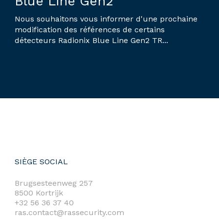
Blue Line Gen2
Nous souhaitons vous informer d'une prochaine
modification des références de certains
détecteurs Radionix Blue Line Gen2 TR...
SIÈGE SOCIAL
Brugsesteenweg 257
8500 Kortrijk
+32 56 36 37 40
ras.contact@rassecurity.com