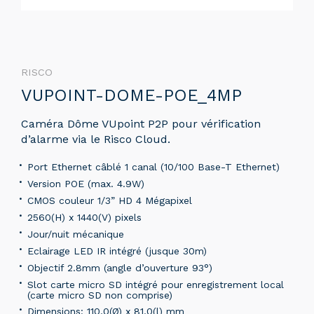
RISCO
VUPOINT-DOME-POE_4MP
Caméra Dôme VUpoint P2P pour vérification
d’alarme via le Risco Cloud.
Port Ethernet câblé 1 canal (10/100 Base-T Ethernet)
Version POE (max. 4.9W)
CMOS couleur 1/3” HD 4 Mégapixel
2560(H) x 1440(V) pixels
Jour/nuit mécanique
Eclairage LED IR intégré (jusque 30m)
Objectif 2.8mm (angle d’ouverture 93°)
Slot carte micro SD intégré pour enregistrement local
(carte micro SD non comprise)
Dimensions: 110,0(Ø) x 81,0(l) mm