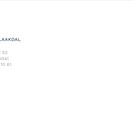
LAAKDAL
 53
kdal
 10 61