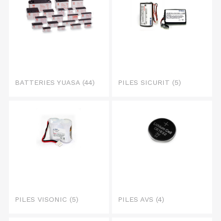
BATTERIES YUASA
(44)
PILES SICURIT
(5)
PILES VISONIC
(5)
PILES AVS
(4)