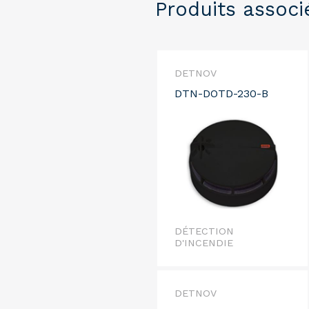
Produits associ
DETNOV
DTN-DOTD-230-B
DÉTECTION
D'INCENDIE
DETNOV