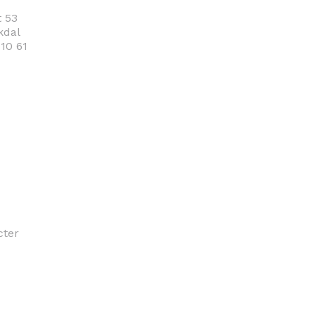
 53
kdal
 10 61
cter