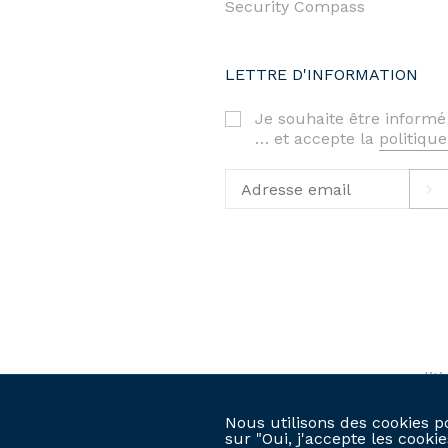
Security Compass
LETTRE D'INFORMATION
Je souhaite être informé
… et accepte la
politique
polit
©2026. RAS bv-srl
termes et conditions
Nous utilisons des cookies p
sur "Oui, j'accepte les cooki