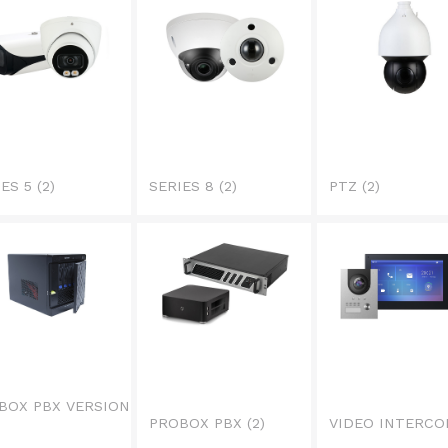
IES 5
(2)
SERIES 8
(2)
PTZ
(2)
BOX PBX VERSION
)
PROBOX PBX
(2)
VIDEO INTERC