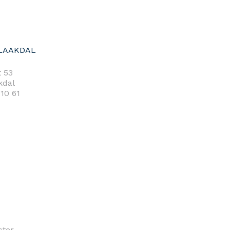
LAAKDAL
 53
kdal
 10 61
cter