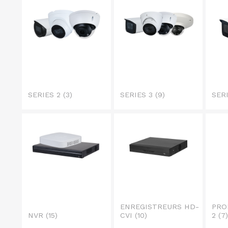
SERIES 2
(3)
SERIES 3
(9)
SER
ENREGISTREURS HD-
PRO
NVR
(15)
CVI
(10)
2
(7