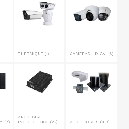
THERMIQUE
(1)
CAMERAS HD-CVI
(6)
ARTIFICIAL
OM
(7)
INTELLIGENCE
(25)
ACCESSORIES
(109)