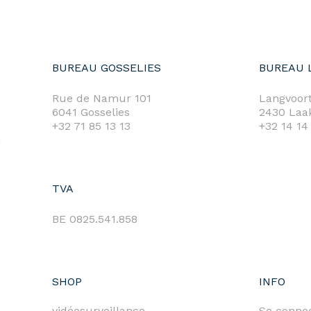
BUREAU GOSSELIES
BUREAU 
Rue de Namur 101
Langvoort
6041 Gosselies
2430 Laa
+32 71 85 13 13
+32 14 14
m
TVA
BE 0825.541.858
SHOP
INFO
vidéosurveillance
Se conne