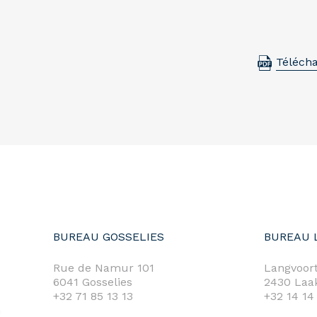
Télécha
BUREAU GOSSELIES
BUREAU 
Rue de Namur 101
Langvoort
6041 Gosselies
2430 Laa
+32 71 85 13 13
+32 14 14
m