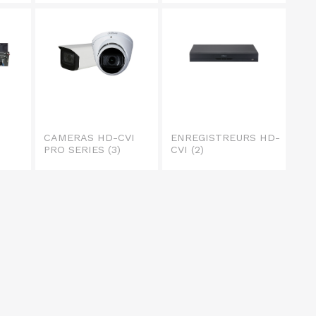
CAMERAS HD-CVI
ENREGISTREURS HD-
PRO SERIES
(3)
CVI
(2)