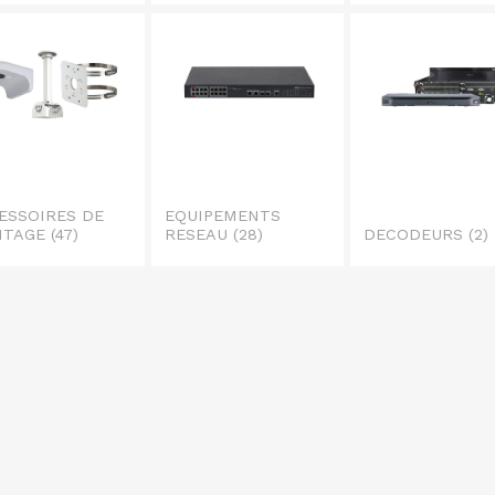
ESSOIRES DE
EQUIPEMENTS
NTAGE
(47)
RESEAU
(28)
DECODEURS
(2)