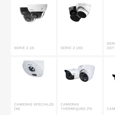
SER
SERIE 2
(3)
SERIE 3
(30)
DET
CAMERAS SPECIALES
CAMERAS
(14)
THERMIQUES
(11)
CAM