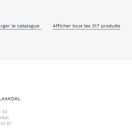
rger le catalogue
Afficher tous les 317 produits
LAAKDAL
 53
kdal
 10 61