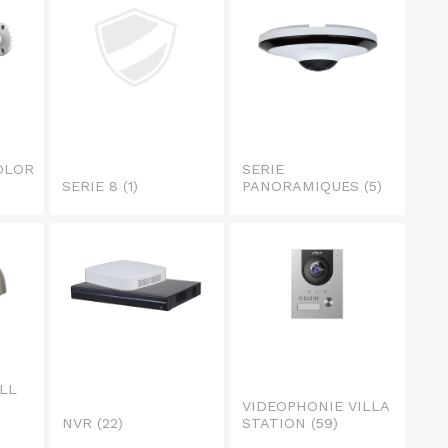
COLOR
SERIE
SERIE 8
(1)
PANORAMIQUES
(5)
LL
VIDEOPHONIE VILLA
NVR
(22)
STATION
(59)