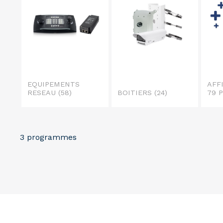
EQUIPEMENTS
AFF
RESEAU
(58)
BOITIERS
(24)
79 
3 programmes