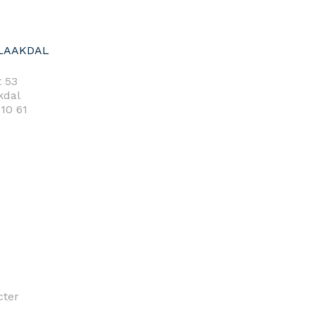
LAAKDAL
 53
kdal
 10 61
cter