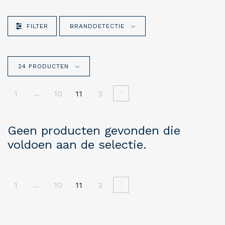
FILTER
BRANDDETECTIE
24 PRODUCTEN
...
1
10
11
3
Geen producten gevonden die
voldoen aan de selectie.
...
1
10
11
3