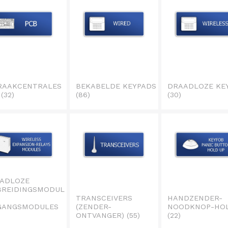
RAAKCENTRALES
BEKABELDE KEYPADS
DRAADLOZE KE
B
(32)
(86)
(30)
ADLOZE
BREIDINGSMODUL
TRANSCEIVERS
HANDZENDER-
GANGSMODULES
(ZENDER-
NOODKNOP-HOL
ONTVANGER)
(55)
(22)