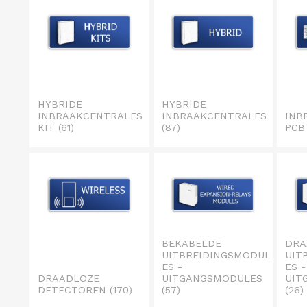
HYBRIDE
HYBRIDE
INBRAAKCENTRALES
INBRAAKCENTRALES
INB
KIT
(61)
(87)
PC
BEKABELDE
DRA
UITBREIDINGSMODUL
UIT
ES -
ES -
DRAADLOZE
UITGANGSMODULES
UIT
DETECTOREN
(170)
(57)
(26)