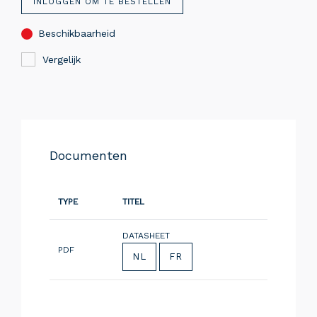
INLOGGEN OM TE BESTELLEN
Beschikbaarheid
Vergelijk
Documenten
TYPE
TITEL
DATASHEET
PDF
NL
FR