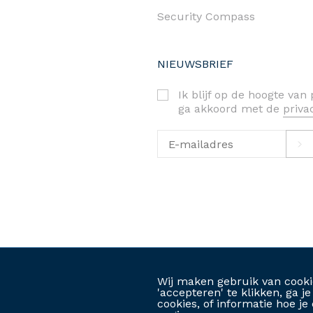
Security Compass
NIEUWSBRIEF
Ik blijf op de hoogte va
ga akkoord met de
priv
priva
©2026. RAS bv-srl
Wij maken gebruik van cooki
'accepteren' te klikken, ga 
cookies, of informatie hoe 