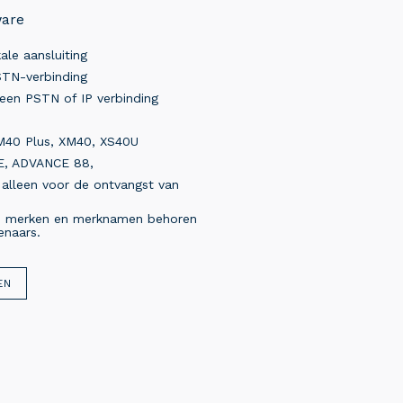
are
ale aansluiting
TN-verbinding
een PSTN of IP verbinding
40 Plus, XM40, XS40U
E, ADVANCE 88,
leen voor de ontvangst van
 merken en merknamen behoren
enaars.
EN