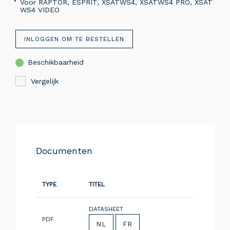
Voor RAPTOR, ESPRIT, XSATWS4, XSATWS4 PRO, XSAT
WS4 VIDEO
INLOGGEN OM TE BESTELLEN
Beschikbaarheid
Vergelijk
Documenten
TYPE
TITEL
DATASHEET
PDF
NL
FR