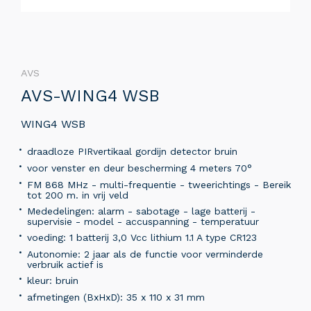
AVS
AVS-WING4 WSB
WING4 WSB
draadloze PIRvertikaal gordijn detector bruin
voor venster en deur bescherming 4 meters 70°
FM 868 MHz - multi-frequentie - tweerichtings - Bereik
tot 200 m. in vrij veld
Mededelingen: alarm - sabotage - lage batterij -
supervisie - model - accuspanning - temperatuur
voeding: 1 batterij 3,0 Vcc lithium 1.1 A type CR123
Autonomie: 2 jaar als de functie voor verminderde
verbruik actief is
kleur: bruin
afmetingen (BxHxD): 35 x 110 x 31 mm