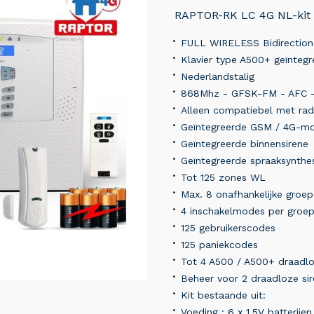
RAPTOR-RK LC 4G NL-kit
FULL WIRELESS Bidirectione
Klavier type A500+ geïntegr
Nederlandstalig
868Mhz - GFSK-FM - AFC -
Alleen compatiebel met ra
Geïntegreerde GSM / 4G-m
Geïntegreerde binnensirene
Geïntegreerde spraaksynthe
Tot 125 zones WL
Max. 8 onafhankelijke groe
4 inschakelmodes per groe
125 gebruikerscodes
125 paniekcodes
Tot 4 A500 / A500+ draadl
Beheer voor 2 draadloze si
Kit bestaande uit:
Voeding : 6 x 1,5V batterijen