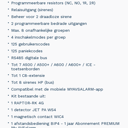
Programmeerbare resistors (NC, NO, 1R, 2R)
Relaisuitgang (sirenes)
Beheer voor 2 draadloze sirene
2 programmeerbare bedrade uitgangen
Max. 8 onafhankelijke groepen
4 inschakelmodes per groep
125 gebruikerscodes
125 paniekcodes
RS485 digitale bus
Tot 7 A500 / A500+ / A600 / A600+ / ICE -
toetsenborden
Tot 1 C8-extensie
Tot 8 sirenes HP (bus)
Compatibel met de mobiele MYAVSALARM-app
Kit bestaande uit:
1 RAPTOR-RK 4G
1 detector JET PA WS4
1 magnetisch contact WIC4
1 afstandsbediening BIP4 - 1 jaar Abonnement PREMIUM
My AVSalarm