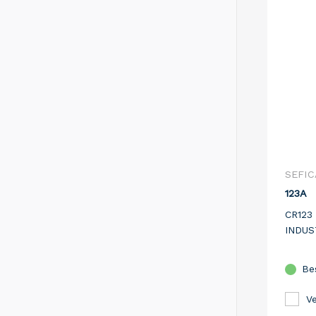
SEFIC
123A
CR123
INDUS
Be
Ve