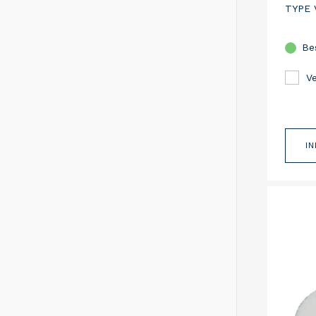
TYPE 
Be
Ve
I