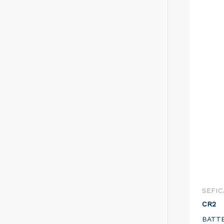
SEFIC
CR2
BATTE