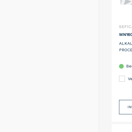
SEFIC
MN16
ALKAL
PROCE
Be
Ve
I