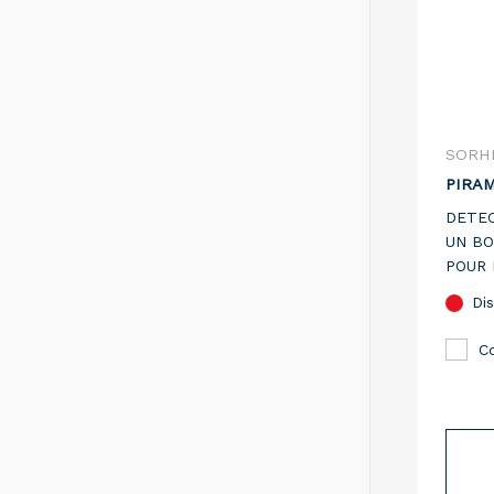
SORH
PIRAM
DETEC
UN BO
POUR 
PORTE
Dis
C