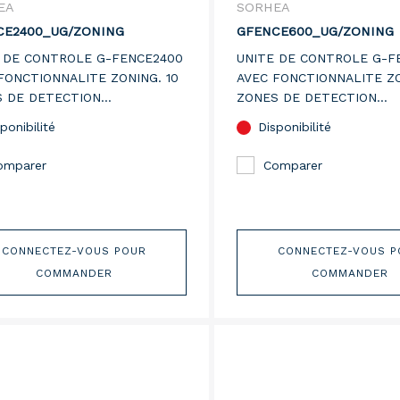
EA
SORHEA
CE2400_UG/ZONING
GFENCE600_UG/ZONING
 DE CONTROLE G-FENCE2400
UNITE DE CONTROLE G-F
FONCTIONNALITE ZONING. 10
AVEC FONCTIONNALITE ZO
 DE DETECTION
ZONES DE DETECTION
GURABLES.
CONFIGURABLES.
ponibilité
Disponibilité
omparer
Comparer
CONNECTEZ-VOUS POUR
CONNECTEZ-VOUS P
COMMANDER
COMMANDER