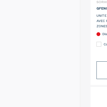
SORH
GFEN
UNITE
AVEC 
ZONES
CONFI
Dis
C