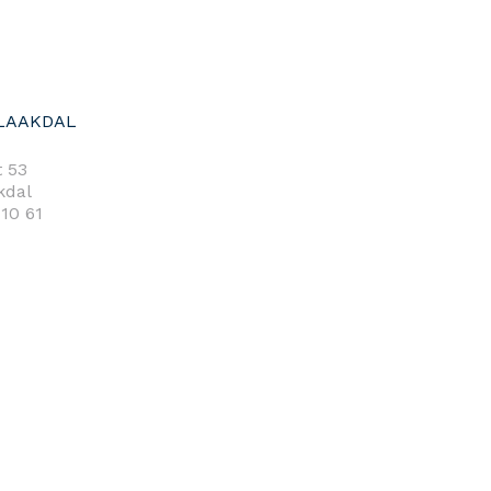
LAAKDAL
 53
kdal
 10 61