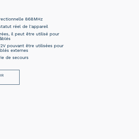
irectionnelle 868MHz
atut réel de l'appareil
rées, il peut être utilisé pour
âblés
12V pouvant être utilisées pour
blés externes
rie de secours
UR