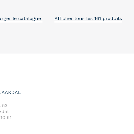
arger le catalogue
Afficher tous les 161 produits
LAAKDAL
 53
kdal
 10 61