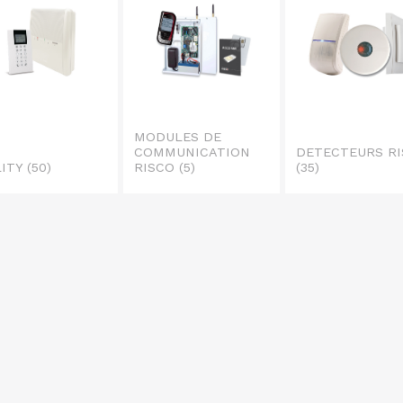
MODULES DE
COMMUNICATION
DETECTEURS R
LITY
(50)
RISCO
(5)
(35)