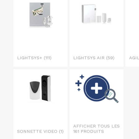
LIGHTSYS+
(111)
LIGHTSYS AIR
(59)
AGI
AFFICHER TOUS LES
SONNETTE VIDEO
(1)
161 PRODUITS