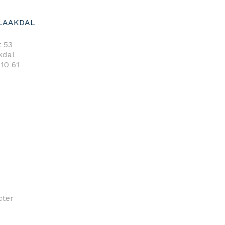
LAAKDAL
 53
kdal
 10 61
cter