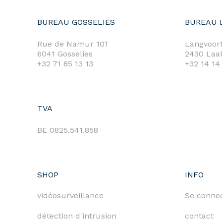
BUREAU GOSSELIES
BUREAU 
Rue de Namur 101
Langvoort
6041 Gosselies
2430 Laa
+32 71 85 13 13
+32 14 14
m
TVA
BE 0825.541.858
SHOP
INFO
vidéosurveillance
Se conne
détection d'intrusion
contact