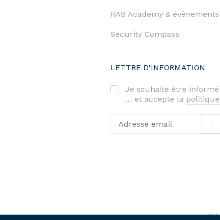
RAS Academy & événements
Security Compass
LETTRE D'INFORMATION
Je souhaite être informé
… et accepte la
politique
polit
©2026. RAS bv-srl