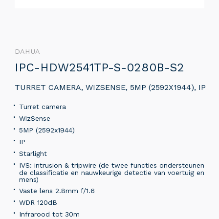
DAHUA
IPC-HDW2541TP-S-0280B-S2
TURRET CAMERA, WIZSENSE, 5MP (2592X1944), IP
Turret camera
WizSense
5MP (2592x1944)
IP
Starlight
IVS: intrusion & tripwire (de twee functies ondersteunen
de classificatie en nauwkeurige detectie van voertuig en
mens)
Vaste lens 2.8mm f/1.6
WDR 120dB
Infrarood tot 30m