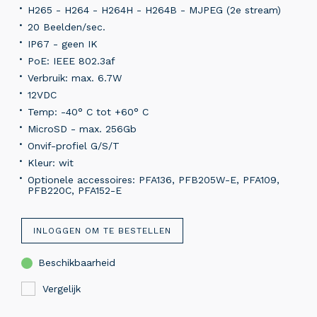
H265 - H264 - H264H - H264B - MJPEG (2e stream)
20 Beelden/sec.
IP67 - geen IK
PoE: IEEE 802.3af
Verbruik: max. 6.7W
12VDC
Temp: -40° C tot +60° C
MicroSD - max. 256Gb
Onvif-profiel G/S/T
Kleur: wit
Optionele accessoires: PFA136, PFB205W-E, PFA109,
PFB220C, PFA152-E
INLOGGEN OM TE BESTELLEN
Beschikbaarheid
Vergelijk