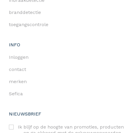
inbraakdetectie
branddetectie
toegangscontrole
INFO
Inloggen
contact
merken
Sefica
NIEUWSBRIEF
Ik blijf op de hoogte van promoties, producten
… en ga akkoord met de
privacyvoorwaarden