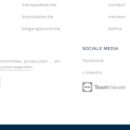
inbraakdetectie
contact
branddetectie
merken
toegangscontrole
Sefica
SOCIALE MEDIA
Facebook
n promoties, producten … en
acyvoorwaarden
LinkedIn