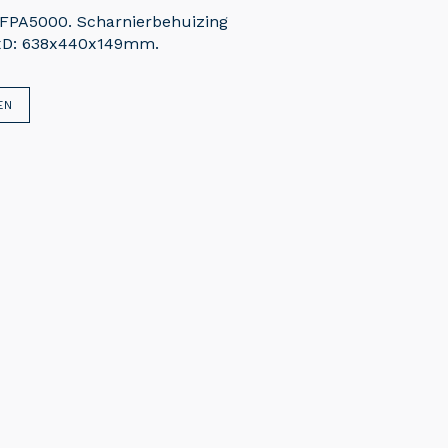
 FPA5000. Scharnierbehuizing
BxD: 638x440x149mm.
EN